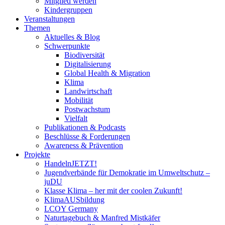
Mitglied werden
Kindergruppen
Veranstaltungen
Themen
Aktuelles & Blog
Schwerpunkte
Biodiversität
Digitalisierung
Global Health & Migration
Klima
Landwirtschaft
Mobilität
Postwachstum
Vielfalt
Publikationen & Podcasts
Beschlüsse & Forderungen
Awareness & Prävention
Projekte
HandelnJETZT!
Jugendverbände für Demokratie im Umweltschutz –
juDU
Klasse Klima – her mit der coolen Zukunft!
KlimaAUSbildung
LCOY Germany
Naturtagebuch & Manfred Mistkäfer