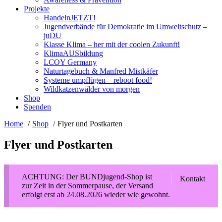
Projekte
HandelnJETZT!
Jugendverbände für Demokratie im Umweltschutz –
juDU
Klasse Klima – her mit der coolen Zukunft!
KlimaAUSbildung
LCOY Germany
Naturtagebuch & Manfred Mistkäfer
Systeme umpflügen – reboot food!
Wildkatzenwälder von morgen
Shop
Spenden
Home
Shop
Flyer und Postkarten
Flyer und Postkarten
ACHTUNG: Der BUNDjugend-Shop ist
Kontakt
zur Zeit in der Sommerpause, der Versand
erfolgt erst ab 24.08.2026 wieder wie gewohnt.