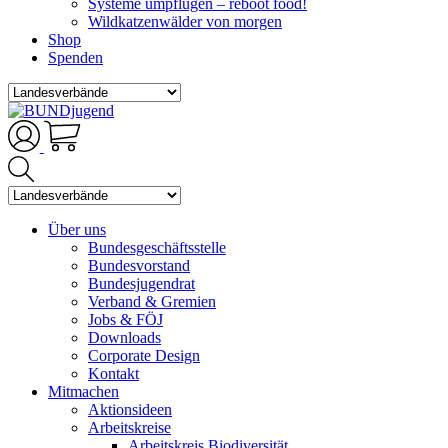
Systeme umpflügen – reboot food!
Wildkatzenwälder von morgen
Shop
Spenden
Über uns
Bundesgeschäftsstelle
Bundesvorstand
Bundesjugendrat
Verband & Gremien
Jobs & FÖJ
Downloads
Corporate Design
Kontakt
Mitmachen
Aktionsideen
Arbeitskreise
Arbeitskreis Biodiversität