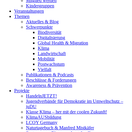
Mitglied werden
Kindergruppen
Veranstaltungen
Themen
Aktuelles & Blog
Schwerpunkte
Biodiversität
Digitalisierung
Global Health & Migration
Klima
Landwirtschaft
Mobilität
Postwachstum
Vielfalt
Publikationen & Podcasts
Beschlüsse & Forderungen
Awareness & Prävention
Projekte
HandelnJETZT!
Jugendverbände für Demokratie im Umweltschutz –
juDU
Klasse Klima – her mit der coolen Zukunft!
KlimaAUSbildung
LCOY Germany
Naturtagebuch & Manfred Mistkäfer