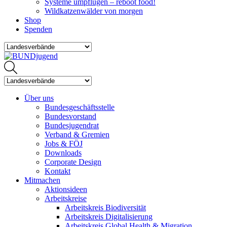
Systeme umpflügen – reboot food!
Wildkatzenwälder von morgen
Shop
Spenden
Über uns
Bundesgeschäftsstelle
Bundesvorstand
Bundesjugendrat
Verband & Gremien
Jobs & FÖJ
Downloads
Corporate Design
Kontakt
Mitmachen
Aktionsideen
Arbeitskreise
Arbeitskreis Biodiversität
Arbeitskreis Digitalisierung
Arbeitskreis Global Health & Migration