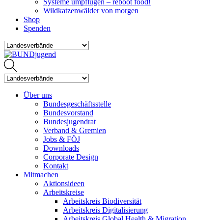
Systeme umpflügen – reboot food!
Wildkatzenwälder von morgen
Shop
Spenden
Über uns
Bundesgeschäftsstelle
Bundesvorstand
Bundesjugendrat
Verband & Gremien
Jobs & FÖJ
Downloads
Corporate Design
Kontakt
Mitmachen
Aktionsideen
Arbeitskreise
Arbeitskreis Biodiversität
Arbeitskreis Digitalisierung
Arbeitskreis Global Health & Migration