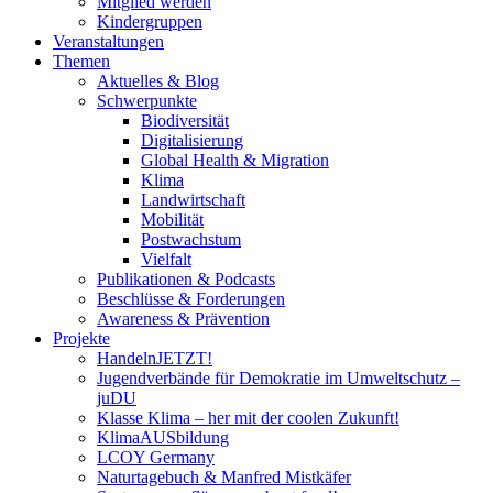
Mitglied werden
Kindergruppen
Veranstaltungen
Themen
Aktuelles & Blog
Schwerpunkte
Biodiversität
Digitalisierung
Global Health & Migration
Klima
Landwirtschaft
Mobilität
Postwachstum
Vielfalt
Publikationen & Podcasts
Beschlüsse & Forderungen
Awareness & Prävention
Projekte
HandelnJETZT!
Jugendverbände für Demokratie im Umweltschutz –
juDU
Klasse Klima – her mit der coolen Zukunft!
KlimaAUSbildung
LCOY Germany
Naturtagebuch & Manfred Mistkäfer