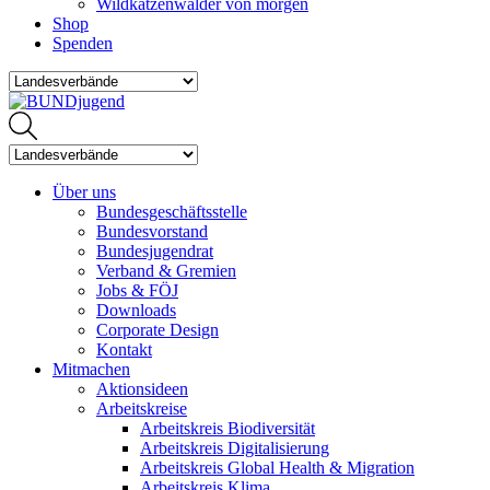
Wildkatzenwälder von morgen
Shop
Spenden
Über uns
Bundesgeschäftsstelle
Bundesvorstand
Bundesjugendrat
Verband & Gremien
Jobs & FÖJ
Downloads
Corporate Design
Kontakt
Mitmachen
Aktionsideen
Arbeitskreise
Arbeitskreis Biodiversität
Arbeitskreis Digitalisierung
Arbeitskreis Global Health & Migration
Arbeitskreis Klima