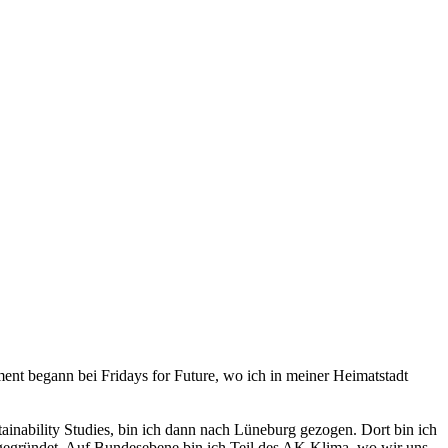
ent begann bei Fridays for Future, wo ich in meiner Heimatstadt
ability Studies, bin ich dann nach Lüneburg gezogen. Dort bin ich
egründet. Auf Bundesebene bin ich Teil des AK Klima, wo wir uns