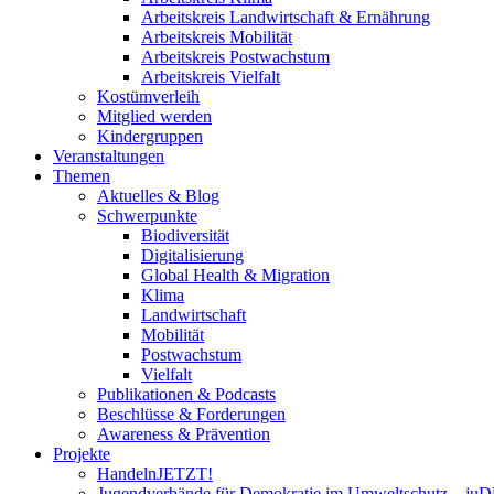
Arbeitskreis Landwirtschaft & Ernährung
Arbeitskreis Mobilität
Arbeitskreis Postwachstum
Arbeitskreis Vielfalt
Kostümverleih
Mitglied werden
Kindergruppen
Veranstaltungen
Themen
Aktuelles & Blog
Schwerpunkte
Biodiversität
Digitalisierung
Global Health & Migration
Klima
Landwirtschaft
Mobilität
Postwachstum
Vielfalt
Publikationen & Podcasts
Beschlüsse & Forderungen
Awareness & Prävention
Projekte
HandelnJETZT!
Jugendverbände für Demokratie im Umweltschutz – ju