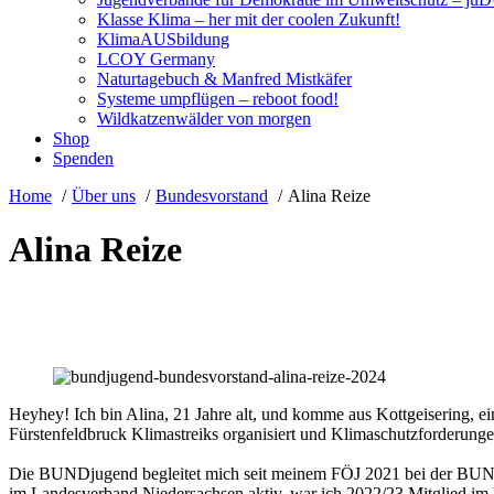
Klasse Klima – her mit der coolen Zukunft!
KlimaAUSbildung
LCOY Germany
Naturtagebuch & Manfred Mistkäfer
Systeme umpflügen – reboot food!
Wildkatzenwälder von morgen
Shop
Spenden
Home
Über uns
Bundesvorstand
Alina Reize
Alina Reize
Heyhey! Ich bin Alina, 21 Jahre alt, und komme aus Kottgeisering, 
Fürstenfeldbruck Klimastreiks organisiert und Klimaschutzforderungen
Die BUNDjugend begleitet mich seit meinem FÖJ 2021 bei der BUNDj
im Landesverband Niedersachsen aktiv, war ich 2022/23 Mitglied i