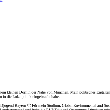
einem kleinen Dorf in der Nähe von München. Mein politisches Engagem
 in die Lokalpolitik eingebracht habe.
ugend Bayern 🙂 Für mein Studium, Global Environmental and Sustain
m Landesvorstand und habe die BUNDjugend Ortsgruppe Lüneburg mitg