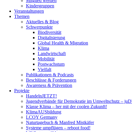
Mitglied werden
Kindergruppen
Veranstaltungen
Themen
Aktuelles & Blog
Schwerpunkte
Biodiversität
Digitalisierung
Global Health & Migration
Klima
Landwirtschaft
Mobilität
Postwachstum
Vielfalt
Publikationen & Podcasts
Beschlüsse & Forderungen
Awareness & Prävention
Projekte
HandelnJETZT!
Jugendverbände für Demokratie im Umweltschutz – ju
Klasse Klima – her mit der coolen Zukunft!
KlimaAUSbildung
LCOY Germany
Naturtagebuch & Manfred Mistkäfer
Systeme umpflügen – reboot food!