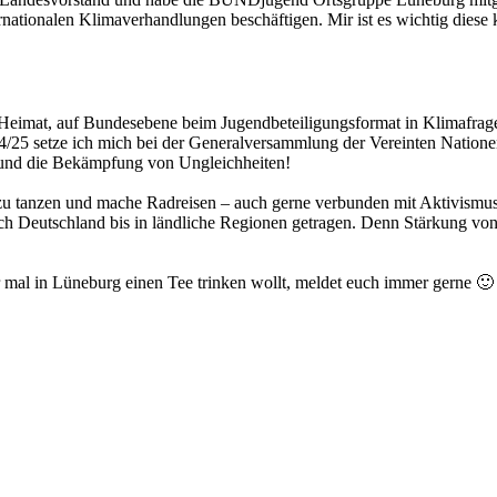
nationalen Klimaverhandlungen beschäftigen. Mir ist es wichtig die
er Heimat, auf Bundesebene beim Jugendbeteiligungsformat in Klimafr
024/25 setze ich mich bei der Generalversammlung der Vereinten Natio
 und die Bekämpfung von Ungleichheiten!
s zu tanzen und mache Radreisen – auch gerne verbunden mit Aktivismu
rch Deutschland bis in ländliche Regionen getragen. Denn Stärkung v
mal in Lüneburg einen Tee trinken wollt, meldet euch immer gerne 🙂