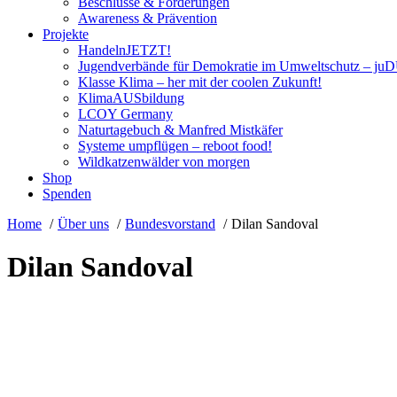
Beschlüsse & Forderungen
Awareness & Prävention
Projekte
HandelnJETZT!
Jugendverbände für Demokratie im Umweltschutz – ju
Klasse Klima – her mit der coolen Zukunft!
KlimaAUSbildung
LCOY Germany
Naturtagebuch & Manfred Mistkäfer
Systeme umpflügen – reboot food!
Wildkatzenwälder von morgen
Shop
Spenden
Home
Über uns
Bundesvorstand
Dilan Sandoval
Dilan Sandoval