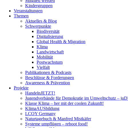
Mitglied werden
Kindergruppen
Veranstaltungen
Themen
Aktuelles & Blog
Schwerpunkte
Biodiversität
Digitalisierung
Global Health & Migration
Klima
Landwirtschaft
Mobilität
Postwachstum
Vielfalt
Publikationen & Podcasts
Beschlüsse & Forderungen
Awareness & Prävention
Projekte
HandelnJETZT!
Jugendverbände für Demokratie im Umweltschutz – ju
Klasse Klima – her mit der coolen Zukunft!
KlimaAUSbildung
LCOY Germany
Naturtagebuch & Manfred Mistkäfer
Systeme umpflügen – reboot food!