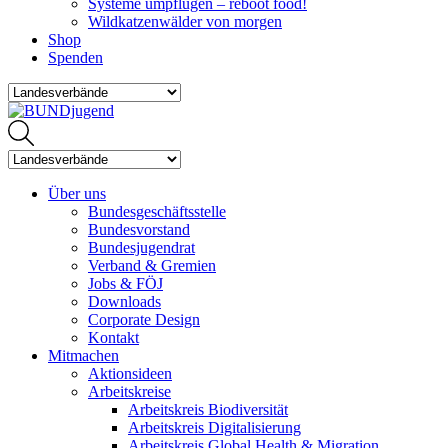
Systeme umpflügen – reboot food!
Wildkatzenwälder von morgen
Shop
Spenden
Über uns
Bundesgeschäftsstelle
Bundesvorstand
Bundesjugendrat
Verband & Gremien
Jobs & FÖJ
Downloads
Corporate Design
Kontakt
Mitmachen
Aktionsideen
Arbeitskreise
Arbeitskreis Biodiversität
Arbeitskreis Digitalisierung
Arbeitskreis Global Health & Migration