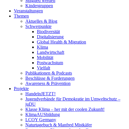
Mitglied werden
Kindergruppen
Veranstaltungen
Themen
Aktuelles & Blog
Schwerpunkte
Biodiversität
Digitalisierung
Global Health & Migration
Klima
Landwirtschaft
Mobilität
Postwachstum
Vielfalt
Publikationen & Podcasts
Beschlüsse & Forderungen
Awareness & Prävention
Projekte
HandelnJETZT!
Jugendverbände für Demokratie im Umweltschutz –
juDU
Klasse Klima – her mit der coolen Zukunft!
KlimaAUSbildung
LCOY Germany
Naturtagebuch & Manfred Mistkäfer