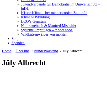
Jugendverbände für Demokratie im Umweltschutz –
juDU
Klasse Klima – her mit der coolen Zukunft!
KlimaAUSbildung
LCOY Germany
Naturtagebuch & Manfred Mistkäfer
Systeme umpflügen – reboot food!
Wildkatzenwälder von morgen
Shop
Spenden
Home
Über uns
Bundesvorstand
Jüly Albrecht
Jüly Albrecht