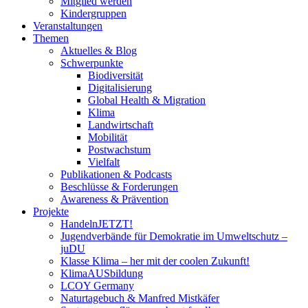
Mitglied werden
Kindergruppen
Veranstaltungen
Themen
Aktuelles & Blog
Schwerpunkte
Biodiversität
Digitalisierung
Global Health & Migration
Klima
Landwirtschaft
Mobilität
Postwachstum
Vielfalt
Publikationen & Podcasts
Beschlüsse & Forderungen
Awareness & Prävention
Projekte
HandelnJETZT!
Jugendverbände für Demokratie im Umweltschutz –
juDU
Klasse Klima – her mit der coolen Zukunft!
KlimaAUSbildung
LCOY Germany
Naturtagebuch & Manfred Mistkäfer