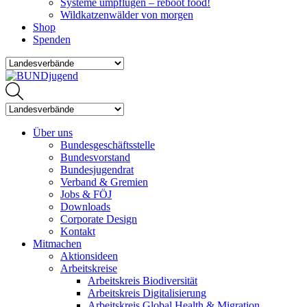
Systeme umpflügen – reboot food!
Wildkatzenwälder von morgen
Shop
Spenden
Über uns
Bundesgeschäftsstelle
Bundesvorstand
Bundesjugendrat
Verband & Gremien
Jobs & FÖJ
Downloads
Corporate Design
Kontakt
Mitmachen
Aktionsideen
Arbeitskreise
Arbeitskreis Biodiversität
Arbeitskreis Digitalisierung
Arbeitskreis Global Health & Migration