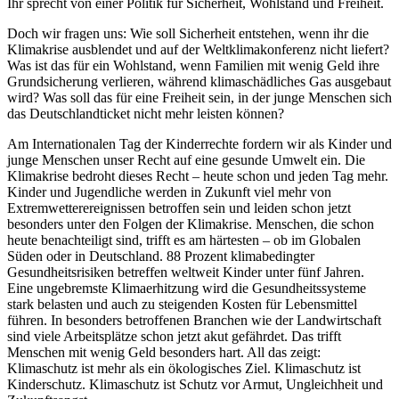
Ihr sprecht von einer Politik für Sicherheit, Wohlstand und Freiheit.
Doch wir fragen uns: Wie soll Sicherheit entstehen, wenn ihr die
Klimakrise ausblendet und auf der Weltklimakonferenz nicht liefert?
Was ist das für ein Wohlstand, wenn Familien mit wenig Geld ihre
Grundsicherung verlieren, während klimaschädliches Gas ausgebaut
wird? Was soll das für eine Freiheit sein, in der junge Menschen sich
das Deutschlandticket nicht mehr leisten können?
Am Internationalen Tag der Kinderrechte fordern wir als Kinder und
junge Menschen unser Recht auf eine gesunde Umwelt ein. Die
Klimakrise bedroht dieses Recht – heute schon und jeden Tag mehr.
Kinder und Jugendliche werden in Zukunft viel mehr von
Extremwetterereignissen betroffen sein und leiden schon jetzt
besonders unter den Folgen der Klimakrise. Menschen, die schon
heute benachteiligt sind, trifft es am härtesten – ob im Globalen
Süden oder in Deutschland. 88 Prozent klimabedingter
Gesundheitsrisiken betreffen weltweit Kinder unter fünf Jahren.
Eine ungebremste Klimaerhitzung wird die Gesundheitssysteme
stark belasten und auch zu steigenden Kosten für Lebensmittel
führen. In besonders betroffenen Branchen wie der Landwirtschaft
sind viele Arbeitsplätze schon jetzt akut gefährdet. Das trifft
Menschen mit wenig Geld besonders hart. All das zeigt:
Klimaschutz ist mehr als ein ökologisches Ziel. Klimaschutz ist
Kinderschutz. Klimaschutz ist Schutz vor Armut, Ungleichheit und