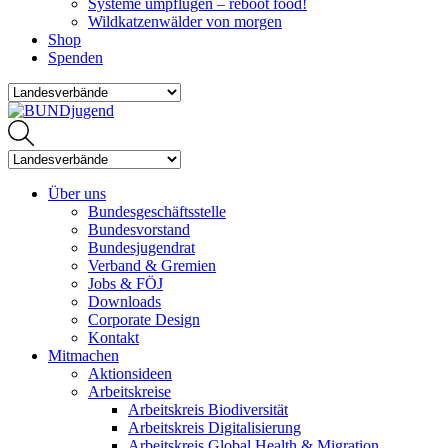
Systeme umpflügen – reboot food!
Wildkatzenwälder von morgen
Shop
Spenden
Über uns
Bundesgeschäftsstelle
Bundesvorstand
Bundesjugendrat
Verband & Gremien
Jobs & FÖJ
Downloads
Corporate Design
Kontakt
Mitmachen
Aktionsideen
Arbeitskreise
Arbeitskreis Biodiversität
Arbeitskreis Digitalisierung
Arbeitskreis Global Health & Migration