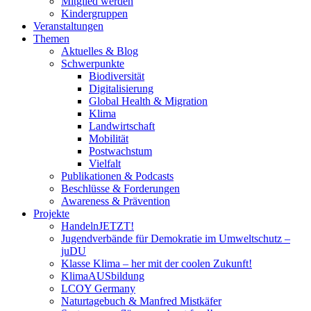
Mitglied werden
Kindergruppen
Veranstaltungen
Themen
Aktuelles & Blog
Schwerpunkte
Biodiversität
Digitalisierung
Global Health & Migration
Klima
Landwirtschaft
Mobilität
Postwachstum
Vielfalt
Publikationen & Podcasts
Beschlüsse & Forderungen
Awareness & Prävention
Projekte
HandelnJETZT!
Jugendverbände für Demokratie im Umweltschutz –
juDU
Klasse Klima – her mit der coolen Zukunft!
KlimaAUSbildung
LCOY Germany
Naturtagebuch & Manfred Mistkäfer