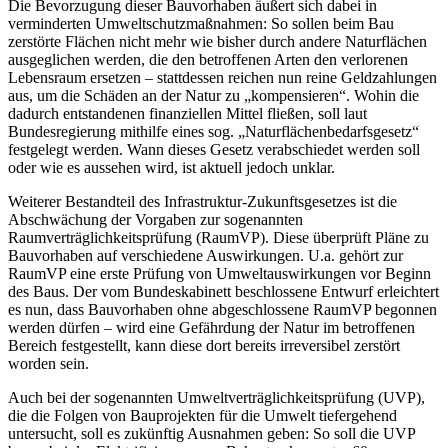
Die Bevorzugung dieser Bauvorhaben äußert sich dabei in
verminderten Umweltschutzmaßnahmen: So sollen beim Bau
zerstörte Flächen nicht mehr wie bisher durch andere Naturflächen
ausgeglichen werden, die den betroffenen Arten den verlorenen
Lebensraum ersetzen – stattdessen reichen nun reine Geldzahlungen
aus, um die Schäden an der Natur zu „kompensieren“. Wohin die
dadurch entstandenen finanziellen Mittel fließen, soll laut
Bundesregierung mithilfe eines sog. „Naturflächenbedarfsgesetz“
festgelegt werden. Wann dieses Gesetz verabschiedet werden soll
oder wie es aussehen wird, ist aktuell jedoch unklar.
Weiterer Bestandteil des Infrastruktur-Zukunftsgesetzes ist die
Abschwächung der Vorgaben zur sogenannten
Raumverträglichkeitsprüfung (RaumVP). Diese überprüft Pläne zu
Bauvorhaben auf verschiedene Auswirkungen. U.a. gehört zur
RaumVP eine erste Prüfung von Umweltauswirkungen vor Beginn
des Baus. Der vom Bundeskabinett beschlossene Entwurf erleichtert
es nun, dass Bauvorhaben ohne abgeschlossene RaumVP begonnen
werden dürfen – wird eine Gefährdung der Natur im betroffenen
Bereich festgestellt, kann diese dort bereits irreversibel zerstört
worden sein.
Auch bei der sogenannten Umweltverträglichkeitsprüfung (UVP),
die die Folgen von Bauprojekten für die Umwelt tiefergehend
untersucht, soll es zukünftig Ausnahmen geben: So soll die UVP