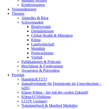
Mitglied werden
Kindergruppen
Veranstaltungen
Themen
Aktuelles & Blog
Schwerpunkte
Biodiversität
Digitalisierung
Global Health & Migration
Klima
Landwirtschaft
Mobilität
Postwachstum
Vielfalt
Publikationen & Podcasts
Beschlüsse & Forderungen
Awareness & Prävention
Projekte
HandelnJETZT!
Jugendverbände für Demokratie im Umweltschutz –
juDU
Klasse Klima – her mit der coolen Zukunft!
KlimaAUSbildung
LCOY Germany
Naturtagebuch & Manfred Mistkäfer