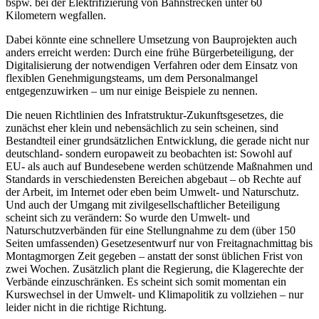
bspw. bei der Elektrifizierung von Bahnstrecken unter 60
Kilometern wegfallen.
Dabei könnte eine schnellere Umsetzung von Bauprojekten auch
anders erreicht werden: Durch eine frühe Bürgerbeteiligung, der
Digitalisierung der notwendigen Verfahren oder dem Einsatz von
flexiblen Genehmigungsteams, um dem Personalmangel
entgegenzuwirken – um nur einige Beispiele zu nennen.
Die neuen Richtlinien des Infratstruktur-Zukunftsgesetzes, die
zunächst eher klein und nebensächlich zu sein scheinen, sind
Bestandteil einer grundsätzlichen Entwicklung, die gerade nicht nur
deutschland- sondern europaweit zu beobachten ist: Sowohl auf
EU- als auch auf Bundesebene werden schützende Maßnahmen und
Standards in verschiedensten Bereichen abgebaut – ob Rechte auf
der Arbeit, im Internet oder eben beim Umwelt- und Naturschutz.
Und auch der Umgang mit zivilgesellschaftlicher Beteiligung
scheint sich zu verändern: So wurde den Umwelt- und
Naturschutzverbänden für eine Stellungnahme zu dem (über 150
Seiten umfassenden) Gesetzesentwurf nur von Freitagnachmittag bis
Montagmorgen Zeit gegeben – anstatt der sonst üblichen Frist von
zwei Wochen. Zusätzlich plant die Regierung, die Klagerechte der
Verbände einzuschränken. Es scheint sich somit momentan ein
Kurswechsel in der Umwelt- und Klimapolitik zu vollziehen – nur
leider nicht in die richtige Richtung.