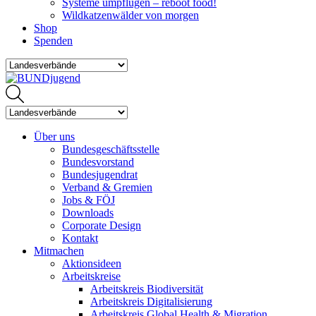
Systeme umpflügen – reboot food!
Wildkatzenwälder von morgen
Shop
Spenden
Über uns
Bundesgeschäftsstelle
Bundesvorstand
Bundesjugendrat
Verband & Gremien
Jobs & FÖJ
Downloads
Corporate Design
Kontakt
Mitmachen
Aktionsideen
Arbeitskreise
Arbeitskreis Biodiversität
Arbeitskreis Digitalisierung
Arbeitskreis Global Health & Migration