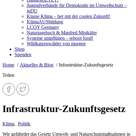
Jugendverbände für Demokratie im Umweltschutz –
juDU
Klasse Klima – her mit der coolen Zukunft!
KlimaAUSbildung
LCOY Germany
Naturtagebuch & Manfred Mistkäfer
Systeme umpflügen – reboot food!
Wildkatzenwälder von morgen
Shop
Spenden
Home
Aktuelles & Blog
Infrastruktur-Zukunftsgesetz
Teilen
Infrastruktur-Zukunftsgesetz
Klima
,
Politik
Wie gefährdet das Gesetz Umwelt- und Naturschutzmaßnahmen in