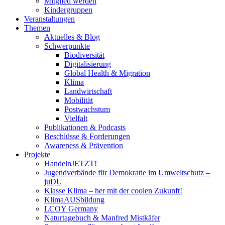
Mitglied werden
Kindergruppen
Veranstaltungen
Themen
Aktuelles & Blog
Schwerpunkte
Biodiversität
Digitalisierung
Global Health & Migration
Klima
Landwirtschaft
Mobilität
Postwachstum
Vielfalt
Publikationen & Podcasts
Beschlüsse & Forderungen
Awareness & Prävention
Projekte
HandelnJETZT!
Jugendverbände für Demokratie im Umweltschutz –
juDU
Klasse Klima – her mit der coolen Zukunft!
KlimaAUSbildung
LCOY Germany
Naturtagebuch & Manfred Mistkäfer