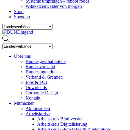
Systeme umpflügen – reboot food!
Wildkatzenwälder von morgen
Shop
Spenden
Über uns
Bundesgeschäftsstelle
Bundesvorstand
Bundesjugendrat
Verband & Gremien
Jobs & FÖJ
Downloads
Corporate Design
Kontakt
Mitmachen
Aktionsideen
Arbeitskreise
Arbeitskreis Biodiversität
Arbeitskreis Digitalisierung
Arbeitskreis Global Health & Migration