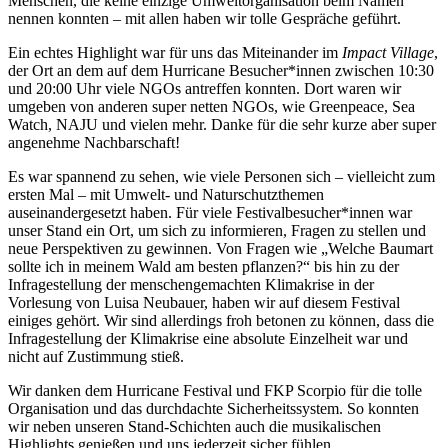
Menschen, die keine einzige Umweltorganisation beim Namen
nennen konnten – mit allen haben wir tolle Gespräche geführt.
Ein echtes Highlight war für uns das Miteinander im
Impact Village
,
der Ort an dem auf dem Hurricane Besucher*innen zwischen 10:30
und 20:00 Uhr viele NGOs antreffen konnten. Dort waren wir
umgeben von anderen super netten NGOs, wie Greenpeace, Sea
Watch, NAJU und vielen mehr. Danke für die sehr kurze aber super
angenehme Nachbarschaft!
Es war spannend zu sehen, wie viele Personen sich – vielleicht zum
ersten Mal – mit Umwelt- und Naturschutzthemen
auseinandergesetzt haben. Für viele Festivalbesucher*innen war
unser Stand ein Ort, um sich zu informieren, Fragen zu stellen und
neue Perspektiven zu gewinnen. Von Fragen wie „Welche Baumart
sollte ich in meinem Wald am besten pflanzen?“ bis hin zu der
Infragestellung der menschengemachten Klimakrise in der
Vorlesung von Luisa Neubauer, haben wir auf diesem Festival
einiges gehört. Wir sind allerdings froh betonen zu können, dass die
Infragestellung der Klimakrise eine absolute Einzelheit war und
nicht auf Zustimmung stieß.
Wir danken dem Hurricane Festival und FKP Scorpio für die tolle
Organisation und das durchdachte Sicherheitssystem. So konnten
wir neben unseren Stand-Schichten auch die musikalischen
Highlights genießen und uns jederzeit sicher fühlen.