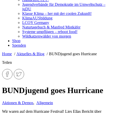
Jugendverbände für Demokratie im Umweltschutz –
juDU
Klasse Klima – her mit der coolen Zukunft!
KlimaAUSbildung
LCOY Germany
Naturtagebuch & Manfred Mistkäfer
Systeme umpflügen – reboot food!
Wildkatzenwälder von morgen
Shop
Spenden
Home
Aktuelles & Blog
BUNDjugend goes Hurricane
Teilen
BUNDjugend goes Hurricane
Aktionen & Demos
,
Allgemein
Wir waren auf dem Hurricane Festival! Lies Ellas Bericht über