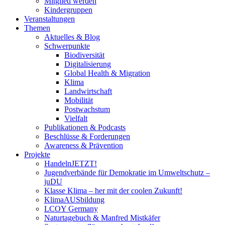
Mitglied werden
Kindergruppen
Veranstaltungen
Themen
Aktuelles & Blog
Schwerpunkte
Biodiversität
Digitalisierung
Global Health & Migration
Klima
Landwirtschaft
Mobilität
Postwachstum
Vielfalt
Publikationen & Podcasts
Beschlüsse & Forderungen
Awareness & Prävention
Projekte
HandelnJETZT!
Jugendverbände für Demokratie im Umweltschutz –
juDU
Klasse Klima – her mit der coolen Zukunft!
KlimaAUSbildung
LCOY Germany
Naturtagebuch & Manfred Mistkäfer