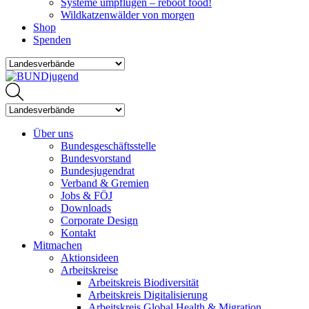
Systeme umpflügen – reboot food!
Wildkatzenwälder von morgen
Shop
Spenden
Über uns
Bundesgeschäftsstelle
Bundesvorstand
Bundesjugendrat
Verband & Gremien
Jobs & FÖJ
Downloads
Corporate Design
Kontakt
Mitmachen
Aktionsideen
Arbeitskreise
Arbeitskreis Biodiversität
Arbeitskreis Digitalisierung
Arbeitskreis Global Health & Migration